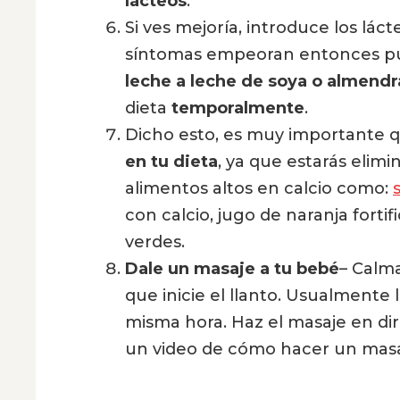
lácteos
.
Si ves mejoría, introduce los lác
síntomas empeoran entonces p
leche a leche de soya o almend
dieta
temporalmente
.
Dicho esto, es muy importante 
en tu dieta
, ya que estarás elim
alimentos altos en calcio como:
con calcio, jugo de naranja forti
verdes.
Dale un masaje a tu bebé
– Calm
que inicie el llanto. Usualmente 
misma hora. Haz el masaje en dire
un video de cómo hacer un mas