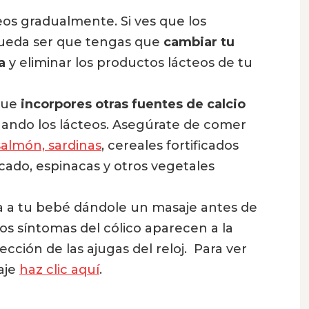
teos gradualmente. Si ves que los
ueda ser que tengas que
cambiar tu
ra
y eliminar los productos lácteos de tu
que
incorpores otras fuentes de calcio
inando los lácteos. Asegúrate de comer
salmón, sardinas
, cereales fortificados
ficado, espinacas y otros vegetales
a a tu bebé dándole un masaje antes de
los síntomas del cólico aparecen a la
cción de las ajugas del reloj. Para ver
aje
haz clic aquí
.