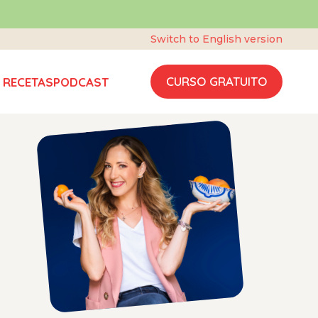
Switch to English version
CURSO GRATUITO
 RECETAS
PODCAST
s y
el
 a sus