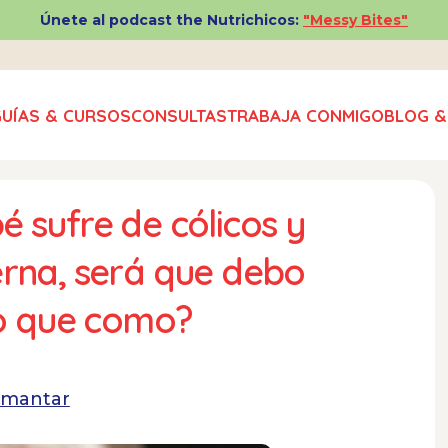
Únete al podcast the Nutrichicos:
"Messy Bites"
GUÍAS & CURSOS
CONSULTAS
TRABAJA CONMIGO
BLOG &
Apoyando a mamá
é sufre de cólicos y
papás a enfrentar 
caos de alimentar
erna, será que debo
hijos, con amor!
o que como?
mantar