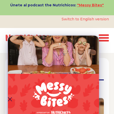
Únete al podcast the Nutrichicos:
"Messy Bites"
Switch to English version
3 Preguntas para Saber si tu Hijo
Desarrollará Diabetes
Sobrepeso
Diabetes
Salud