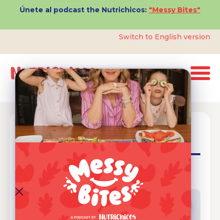
Únete al podcast the Nutrichicos:
"Messy Bites"
Switch to English version
La Controversia de los Jugos:
¿Buenos o Malos para los niños?
Salud